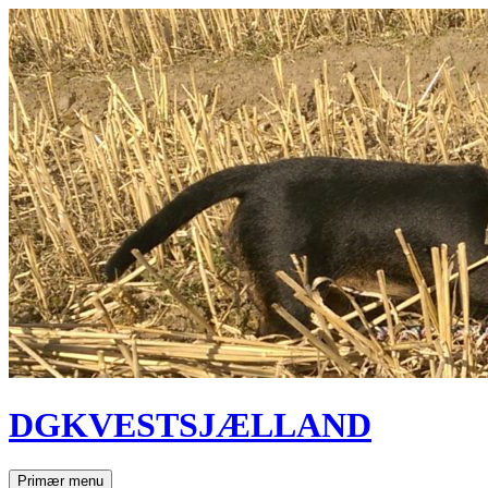
Hop
til
indhold
DGKVESTSJÆLLAND
Søg
Primær menu