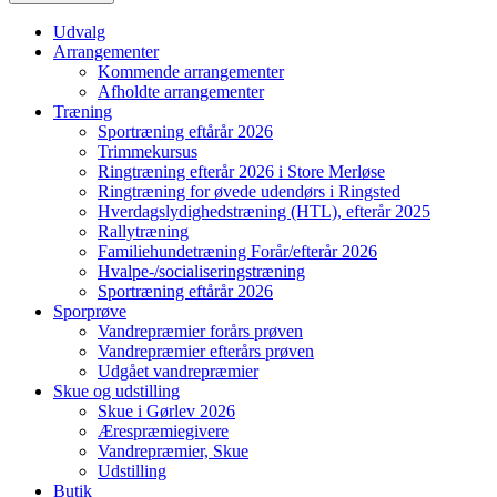
Udvalg
Arrangementer
Kommende arrangementer
Afholdte arrangementer
Træning
Sportræning eftårår 2026
Trimmekursus
Ringtræning efterår 2026 i Store Merløse
Ringtræning for øvede udendørs i Ringsted
Hverdagslydighedstræning (HTL), efterår 2025
Rallytræning
Familiehundetræning Forår/efterår 2026
Hvalpe-/socialiseringstræning
Sportræning eftårår 2026
Sporprøve
Vandrepræmier forårs prøven
Vandrepræmier efterårs prøven
Udgået vandrepræmier
Skue og udstilling
Skue i Gørlev 2026
Ærespræmiegivere
Vandrepræmier, Skue
Udstilling
Butik