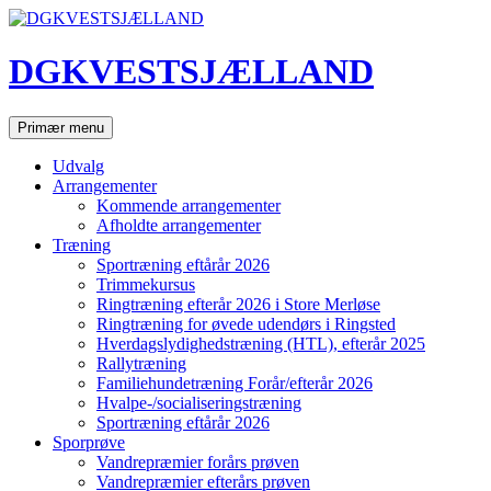
Hop
til
indhold
DGKVESTSJÆLLAND
Søg
Primær menu
Udvalg
Arrangementer
Kommende arrangementer
Afholdte arrangementer
Træning
Sportræning eftårår 2026
Trimmekursus
Ringtræning efterår 2026 i Store Merløse
Ringtræning for øvede udendørs i Ringsted
Hverdagslydighedstræning (HTL), efterår 2025
Rallytræning
Familiehundetræning Forår/efterår 2026
Hvalpe-/socialiseringstræning
Sportræning eftårår 2026
Sporprøve
Vandrepræmier forårs prøven
Vandrepræmier efterårs prøven