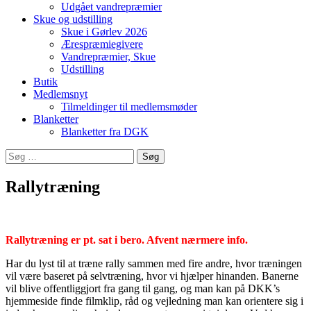
Udgået vandrepræmier
Skue og udstilling
Skue i Gørlev 2026
Ærespræmiegivere
Vandrepræmier, Skue
Udstilling
Butik
Medlemsnyt
Tilmeldinger til medlemsmøder
Blanketter
Blanketter fra DGK
Søg
efter:
Rallytræning
Rallytræning er pt. sat i bero. Afvent nærmere info.
Har du lyst til at træne rally sammen med fire andre, hvor træningen
vil være baseret på selvtræning, hvor vi hjælper hinanden. Banerne
vil blive offentliggjort fra gang til gang, og man kan på DKK’s
hjemmeside finde filmklip, råd og vejledning man kan orientere sig i