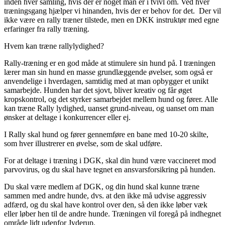
inden hver samling, hvis der er noget man er i tvivl om. Ved hver
træningsgang hjælper vi hinanden, hvis der er behov for det. Der vil
ikke være en rally træner tilstede, men en DKK instruktør med egne
erfaringer fra rally træning.
Hvem kan træne rallylydighed?
Rally-træning er en god måde at stimulere sin hund på. I træningen
lærer man sin hund en masse grundlæggende øvelser, som også er
anvendelige i hverdagen, samtidig med at man opbygger et unikt
samarbejde. Hunden har det sjovt, bliver kreativ og får øget
kropskontrol, og det styrker samarbejdet mellem hund og fører. Alle
kan træne Rally lydighed, uanset grund-niveau, og uanset om man
ønsker at deltage i konkurrencer eller ej.
I Rally skal hund og fører gennemføre en bane med 10-20 skilte,
som hver illustrerer en øvelse, som de skal udføre.
For at deltage i træning i DGK, skal din hund være vaccineret mod
parvovirus, og du skal have tegnet en ansvarsforsikring på hunden.
Du skal være medlem af DGK, og din hund skal kunne træne
sammen med andre hunde, dvs. at den ikke må udvise aggressiv
adfærd, og du skal have kontrol over den, så den ikke løber væk
eller løber hen til de andre hunde. Træningen vil foregå på indhegnet
område lidt udenfor Jyderup.