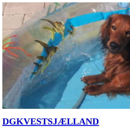
Hop
til
indhold
DGKVESTSJÆLLAND