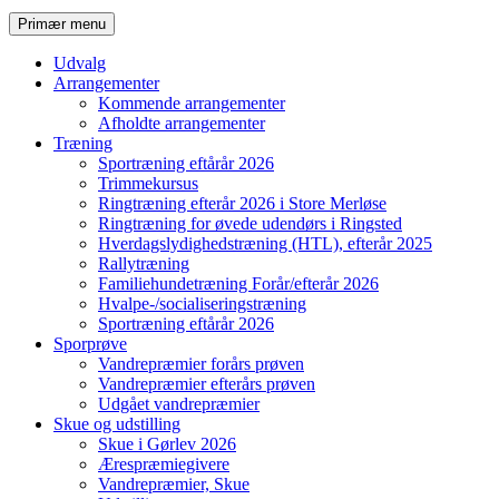
Søg
Primær menu
Udvalg
Arrangementer
Kommende arrangementer
Afholdte arrangementer
Træning
Sportræning eftårår 2026
Trimmekursus
Ringtræning efterår 2026 i Store Merløse
Ringtræning for øvede udendørs i Ringsted
Hverdagslydighedstræning (HTL), efterår 2025
Rallytræning
Familiehundetræning Forår/efterår 2026
Hvalpe-/socialiseringstræning
Sportræning eftårår 2026
Sporprøve
Vandrepræmier forårs prøven
Vandrepræmier efterårs prøven
Udgået vandrepræmier
Skue og udstilling
Skue i Gørlev 2026
Ærespræmiegivere
Vandrepræmier, Skue