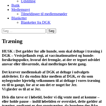
Udstilling
Butik
Medlemsnyt
Tilmeldinger til medlemsmøder
Blanketter
Blanketter fra DGK
Søg
efter:
Træning
HUSK : Det gælder for alle hunde, som skal deltage i træning i
DGK – Vestsjællands regi, at vaccinationsattest og hunde-
forsikringspolice, hvoraf det fremgår, at der er tegnet udvidet
ansvar eller tilsvarende, skal medbringes første gang.
Det kræver medlemskab af DGK at deltage i udvalgets
aktiviteter. Er du endnu ikke medlem af DGK, er du som
nybegynder hjertelig velkommen til at deltage i vores træning
en til to gange, for at se om det er noget for Jer.
Vi glæder os til at se Jer.
Hvis din tæve er i løbetid, beder vi dig vente med at komme –
eller holde pause – indtil løbetiden er overstået, dette gælder al
træning, undtaget er dog sportræning, da hundene der ikke