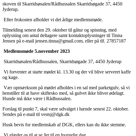
skoven til Skarridsøsalen/Rådhussalen Skarridsøgade 37, 4450
Jyderup.
Efter frokosten afholder vi det årlige medlemsmøde.
Tilmelding senest den 29. oktober til gåtur og spisning, med
oplysning om antal deltagere samt kontaktoplysninger til Tinna
Jensen på e-mail jensen.tinna@gmail.com, eller på tlf. 27857187
Medlemsmøde 5.november 2023
Skarridsøsalen/Rådhussalen, Skarridsøgade 37, 4450 Jyderup
Vi forventer at starte mødet kl. 13.30 og der vil blive serveret kaffe
og kage.
Vær opmærksom på mødet afholdes i en sal med parketgulv, så vi
henstiller til at have skiftesko med, så gulvet ikke bliver ødelagt.
Hunde må ikke være i Rådhussalen.
Forslag til punkt 7, skal være udvalget i hænde senest 22. oktober.
Sendes på e-mail til vestsj@dgk.dk
Husk bevis for medlemskab af DGK, ellers kan du ikke stemme.
Vi glæder os til at se Jer til en hyggelig dag.