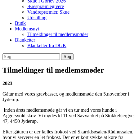
Skue i Gørlev 2026
Ærespræmiegivere
Vandrepræmier, Skue
Udstilling
Butik
Medlemsnyt
Tilmeldinger til medlemsmøder
Blanketter
Blanketter fra DGK
Søg
efter:
Tilmeldinger til medlemsmøder
2023
Gåtur med vores gravbasser, og medlemsmøde den 5.november i
Jyderup.
Inden årets medlemsmøde går vi en tur med vores hunde i
Aggersvold skov. Vi mødes kl.11 ved Savværket på Stokkebjergvej
47, 4450 Jyderup.
Efter gåturen er der fælles frokost ved Skarridsøsalen/Rådhussalen,
hvor vi serverer en let frokost. Der er et kort stykke at køre fra