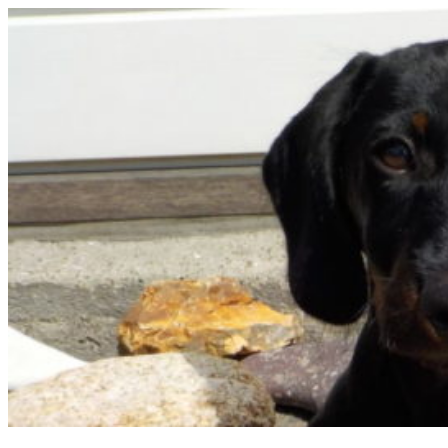
Hop
til
indhold