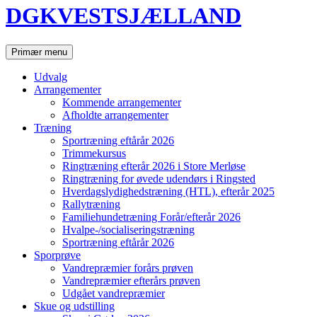
DGKVESTSJÆLLAND
Søg
Primær menu
Udvalg
Arrangementer
Kommende arrangementer
Afholdte arrangementer
Træning
Sportræning eftårår 2026
Trimmekursus
Ringtræning efterår 2026 i Store Merløse
Ringtræning for øvede udendørs i Ringsted
Hverdagslydighedstræning (HTL), efterår 2025
Rallytræning
Familiehundetræning Forår/efterår 2026
Hvalpe-/socialiseringstræning
Sportræning eftårår 2026
Sporprøve
Vandrepræmier forårs prøven
Vandrepræmier efterårs prøven
Udgået vandrepræmier
Skue og udstilling